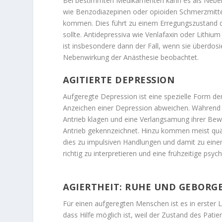
Bei bestimmten Medikamenten kann es als Nebe
wie Benzodiazepinen oder opioiden Schmerzmitte
kommen. Dies führt zu einem Erregungszustand d
sollte. Antidepressiva wie Venlafaxin oder Lithiu
ist insbesondere dann der Fall, wenn sie überdosi
Nebenwirkung der Anästhesie beobachtet.
AGITIERTE DEPRESSION
Aufgeregte Depression ist eine spezielle Form 
Anzeichen einer Depression abweichen. Während 
Antrieb klagen und eine Verlangsamung ihrer Bew
Antrieb gekennzeichnet. Hinzu kommen meist quäl
dies zu impulsiven Handlungen und damit zu einem
richtig zu interpretieren und eine frühzeitige psy
AGIERTHEIT: RUHE UND GEBORG
Für einen aufgeregten Menschen ist es in erster Li
dass Hilfe möglich ist, weil der Zustand des Patie