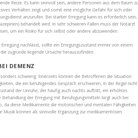
ierende Reize. Es kann sinnvoll sein, andere Personen aus dem Raum z
sives Verhalten zeigt und somit eine mögliche Gefahr für sich oder
ttungsdienst anzurufen. Bei starker Erregung kann es erforderlich sein,
azepinen) behandelt wird. In sehr schweren Fällen muss der Notarzt
eisen, um ein Risiko für sich selbst oder andere abzuwenden.
e Erregung nachlässt, sollte ein Erregungszustand immer von einem
die zugrunde liegende Ursache herauszufinden.
BEI DEMENZ
nders schwierig. Einerseits können die Betroffenen die Situation
gkeiten, die ein beruhigendes Gespräch erschweren, in der Regel nicht
ustand der Unruhe, der häufig auch nachts auftritt, ein erhöhtes
ie Behandlung der Erregung mit Beruhigungsmitteln birgt auch bei
o, da diese Medikamente die motorischen und mentalen Fähigkeiten
e Musik können als sinnvolle Ergänzung zur medikamentösen