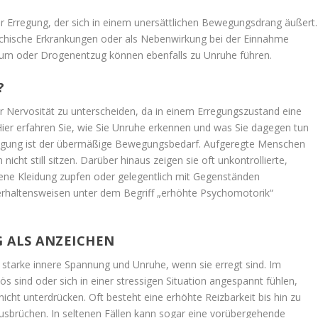
erer Erregung, der sich in einem unersättlichen Bewegungsdrang äußert.
chische Erkrankungen oder als Nebenwirkung bei der Einnahme
m oder Drogenentzug können ebenfalls zu Unruhe führen.
?
er Nervosität zu unterscheiden, da in einem Erregungszustand eine
Hier erfahren Sie, wie Sie Unruhe erkennen und was Sie dagegen tun
egung ist der übermäßige Bewegungsbedarf. Aufgeregte Menschen
icht still sitzen. Darüber hinaus zeigen sie oft unkontrollierte,
gene Kleidung zupfen oder gelegentlich mit Gegenständen
erhaltensweisen unter dem Begriff „erhöhte Psychomotorik“
 ALS ANZEICHEN
 starke innere Spannung und Unruhe, wenn sie erregt sind. Im
 sind oder sich in einer stressigen Situation angespannt fühlen,
t unterdrücken. Oft besteht eine erhöhte Reizbarkeit bis hin zu
usbrüchen. In seltenen Fällen kann sogar eine vorübergehende