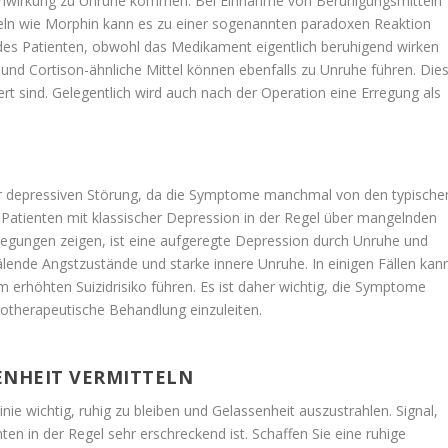
nwirkung zu Unruhe kommen. Bei Einnahme von Beruhigungsmitteln
ln wie Morphin kann es zu einer sogenannten paradoxen Reaktion
es Patienten, obwohl das Medikament eigentlich beruhigend wirken
m und Cortison-ähnliche Mittel können ebenfalls zu Unruhe führen. Die
ert sind. Gelegentlich wird auch nach der Operation eine Erregung als
der depressiven Störung, da die Symptome manchmal von den typische
Patienten mit klassischer Depression in der Regel über mangelnden
egungen zeigen, ist eine aufgeregte Depression durch Unruhe und
ende Angstzustände und starke innere Unruhe. In einigen Fällen kan
 erhöhten Suizidrisiko führen. Es ist daher wichtig, die Symptome
chotherapeutische Behandlung einzuleiten.
ENHEIT VERMITTELN
nie wichtig, ruhig zu bleiben und Gelassenheit auszustrahlen. Signal,
nten in der Regel sehr erschreckend ist. Schaffen Sie eine ruhige