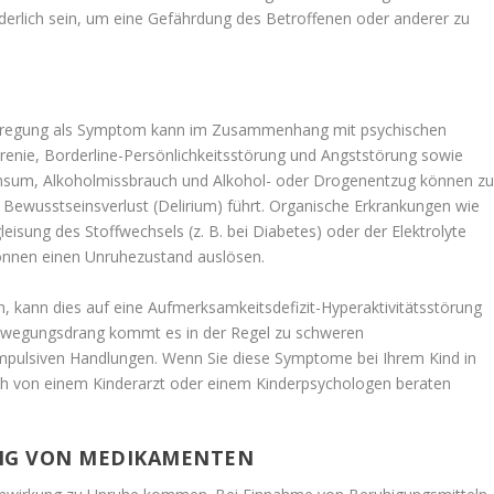
orderlich sein, um eine Gefährdung des Betroffenen oder anderer zu
Erregung als Symptom kann im Zusammenhang mit psychischen
enie, Borderline-Persönlichkeitsstörung und Angststörung sowie
nsum, Alkoholmissbrauch und Alkohol- oder Drogenentzug können z
Bewusstseinsverlust (Delirium) führt. Organische Erkrankungen wie
eisung des Stoffwechsels (z. B. bei Diabetes) oder der Elektrolyte
önnen einen Unruhezustand auslösen.
, kann dies auf eine Aufmerksamkeitsdefizit-Hyperaktivitätsstörung
wegungsdrang kommt es in der Regel zu schweren
mpulsiven Handlungen. Wenn Sie diese Symptome bei Ihrem Kind in
ch von einem Kinderarzt oder einem Kinderpsychologen beraten
UNG VON MEDIKAMENTEN