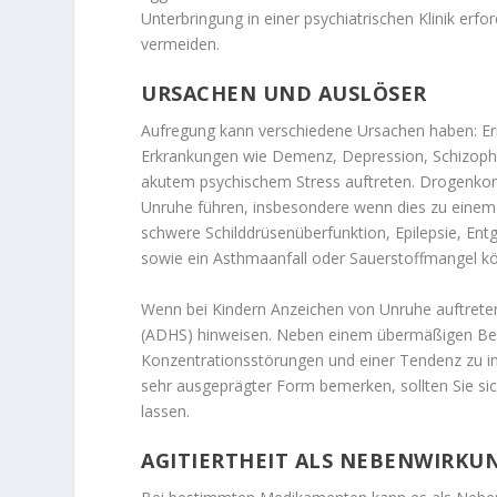
Unterbringung in einer psychiatrischen Klinik erf
vermeiden.
URSACHEN UND AUSLÖSER
Aufregung kann verschiedene Ursachen haben: 
Erkrankungen wie Demenz, Depression, Schizophr
akutem psychischem Stress auftreten. Drogenko
Unruhe führen, insbesondere wenn dies zu einem 
schwere Schilddrüsenüberfunktion, Epilepsie, Entgl
sowie ein Asthmaanfall oder Sauerstoffmangel k
Wenn bei Kindern Anzeichen von Unruhe auftreten
(ADHS) hinweisen. Neben einem übermäßigen Be
Konzentrationsstörungen und einer Tendenz zu i
sehr ausgeprägter Form bemerken, sollten Sie si
lassen.
AGITIERTHEIT ALS NEBENWIRK