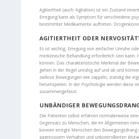
Agitiertheit (auch: Agitation) ist ein Zustand inn
Erregung kann als Symptom für verschiedene psy
bestimmter Medikamente auftreten. Drogenkonsu
AGITIERTHEIT ODER NERVOSITÄT
Es ist wichtig, Erregung von einfacher Unruhe od
medizinische Behandlung erforderlich sein kann. 
können. Das charakteristische Merkmal der Bew
gehen in der Regel unruhig auf und ab und können n
ziellose Bewegungen wie zappeln, ständig die ei
herumspielen. In der Psychologie werden diese V
zusammengefasst.
UNBÄNDIGER BEWEGUNGSDRANG
Die Patienten selbst erfahren normalerweise eine
Gegensatz zu Menschen, die im Allgemeinen nervös
können erregte Menschen den Bewegungsdrang nich
aggressivem Verhalten und unkontrollierten Wuta