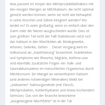
Was passiert im Körper des Milchproduktliebhabers mit
den riesigen Mengen an Milchkalzium, die nicht optimal
genutzt werden können, wenn sie nicht wie behauptet
in seine Knochen und Zähne integriert werden? Wo
landet es? Es wäre großartig, wenn es einfach über den
Darm oder die Nieren ausgeschieden würde. Dies ist
zum größten Teil nicht der Fall! Stattdessen setzt sich
das Kalzium in den Weichteilen ab: Bindegewebe,
Arterien, Gelenke, Gehirn … Dieser Vorgang wird im
Volksmund als „Kalzifizierung“ bezeichnet. Krankheiten
und Symptome wie Rheuma, Migräne, Asthma usw.
sind ebenfalls zusätzliche Folgen. ein. Kalk- und
Säureakkumulation im menschlichen Organismus durch
Milchkonsum. Ein Mangel an verwertbarem Kalzium
(und anderen notwendigen Mineralien) bleibt bei
„zivilisierten“ Nahrungsmitteln (mit Fleisch,
Milchprodukten, Kohlenhydraten und etwas kochendem
Gemüse). Das von der Branche beworbene
„ausgewogene Mischfutter“ ist in der Tat