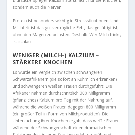
Blutzuckerspiegel. Kalzium stärkt nicht nur die Knochen,
sondern auch die Nerven.
Protein ist besonders wichtig in Stresssituationen. Und
Milchfett ist das gut verträgliche Fett, das gesättigt ist,
ohne den Magen zu belasten. Deshalb: Wer Milch trinkt,
ist schlau.
WENIGER (MILCH-) KALZIUM –
STÄRKERE KNOCHEN
Es wurde ein Vergleich zwischen schwangeren
Schwarzafrikanern (die sofort an Kuhmilch erkranken)
und schwangeren weißen Frauen durchgeführt: Die
Afrikaner nahmen durchschnittlich 300 Milligramm
(pflanzliches) Kalzium pro Tag mit der Nahrung auf,
während die weißen Frauen dagegen 800 Milligramm
(ein großer Teil in Form von Milchprodukten). Die
Untersuchung ihrer Knochen ergab, dass weiße Frauen
während der Schwangerschaft einen dramatischen
Kalziumverlust in ihren Knochen erlebten, während